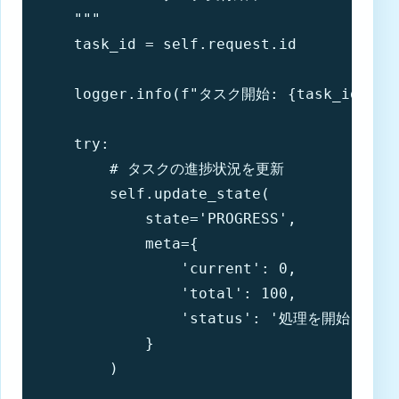
    """

    task_id = self.request.id

    logger.info(f"タスク開始: {task_id}, 実
    try:

        # タスクの進捗状況を更新

        self.update_state(

            state='PROGRESS',

            meta={

                'current': 0,

                'total': 100,

                'status': '処理を開始しました
            }

        )
