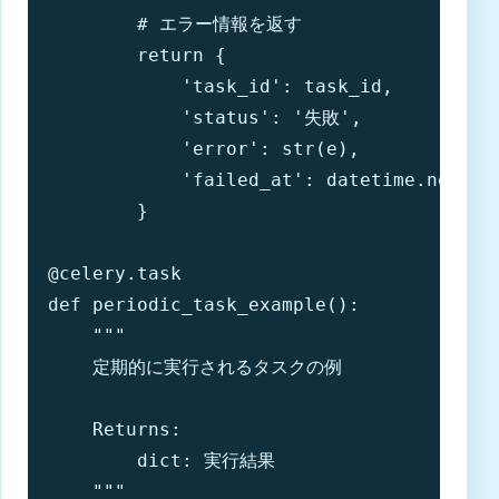
        # エラー情報を返す

        return {

            'task_id': task_id,

            'status': '失敗',

            'error': str(e),

            'failed_at': datetime.now().i
        }

@celery.task

def periodic_task_example():

    """

    定期的に実行されるタスクの例

    Returns:

        dict: 実行結果

    """
