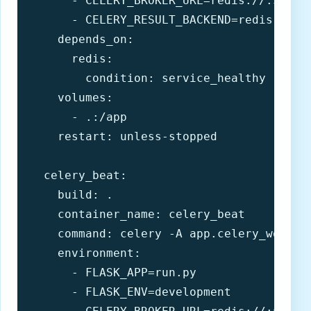
      - CELERY_BROKER_URL=redis://:${REDI
      - CELERY_RESULT_BACKEND=redis://:${
    depends_on:

      redis:

        condition: service_healthy

    volumes:

      - .:/app

    restart: unless-stopped

  celery_beat:

    build: .

    container_name: celery_beat

    command: celery -A app.celery_worker.
    environment:

      - FLASK_APP=run.py

      - FLASK_ENV=development
