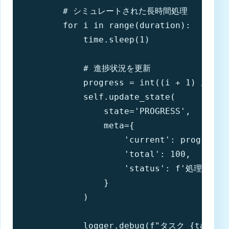
        # シミュレートされた長時間処理

        for i in range(duration):

            time.sleep(1)

            # 進捗状況を更新

            progress = int((i + 1) / dura
            self.update_state(

                state='PROGRESS',

                meta={

                    'current': progress,

                    'total': 100,

                    'status': f'処理中... 
                }

            )

            logger.debug(f"タスク {task_id