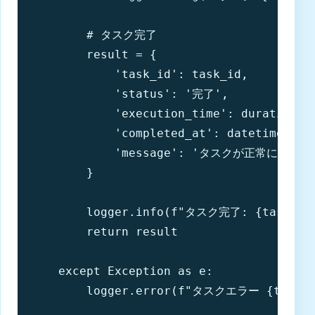
        # タスク完了

        result = {

            'task_id': task_id,

            'status': '完了',

            'execution_time': duration,

            'completed_at': datetime.now(
            'message': 'タスクが正常に完了し
        }

        logger.info(f"タスク完了: {task_id}
        return result

    except Exception as e:

        logger.error(f"タスクエラー {task_id