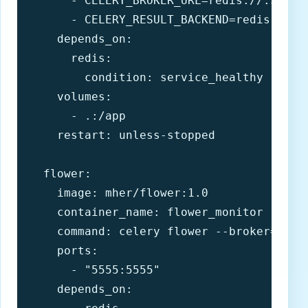
      - CELERY_BROKER_URL=redis://:${REDI
      - CELERY_RESULT_BACKEND=redis://:${
    depends_on:

      redis:

        condition: service_healthy

    volumes:

      - .:/app

    restart: unless-stopped

  flower:

    image: mher/flower:1.0

    container_name: flower_monitor

    command: celery flower --broker=redi
    ports:

      - "5555:5555"

    depends_on:
