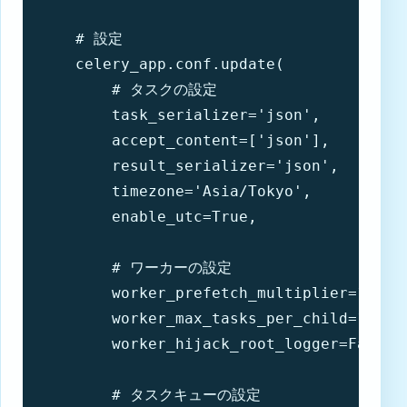
    # 設定

    celery_app.conf.update(

        # タスクの設定

        task_serializer='json',

        accept_content=['json'],

        result_serializer='json',

        timezone='Asia/Tokyo',

        enable_utc=True,

        # ワーカーの設定

        worker_prefetch_multiplier=1
        worker_max_tasks_per_child=1
        worker_hijack_root_logger=False,

        # タスクキューの設定
