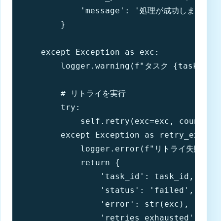
            'message': '処理が成功しました'

        }

    except Exception as exc:

        logger.warning(f"タスク {task_i
        # リトライを実行

        try:

            self.retry(exc=exc, countdown
        except Exception as retry_exc:

            logger.error(f"リトライ失敗: {re
            return {

                'task_id': task_id,

                'status': 'failed',

                'error': str(exc),

                'retries_exhausted': True