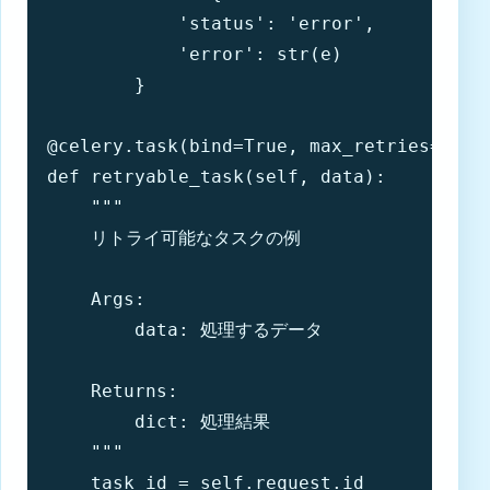
            'status': 'error',

            'error': str(e)

        }

@celery.task(bind=True, max_retries=3, de
def retryable_task(self, data):

    """

    リトライ可能なタスクの例

    Args:

        data: 処理するデータ

    Returns:

        dict: 処理結果

    """

    task_id = self.request.id
