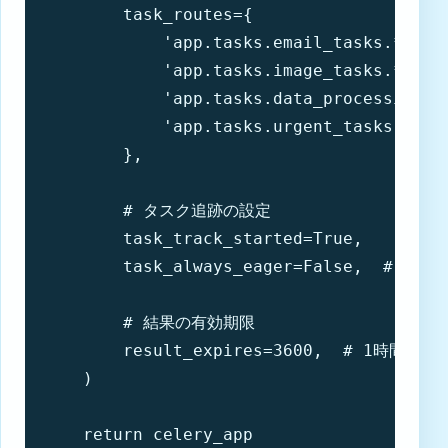
        task_routes={

            'app.tasks.email_tasks.*': {'
            'app.tasks.image_tasks.*': {'
            'app.tasks.data_processing_ta
            'app.tasks.urgent_tasks.*': {
        },

        # タスク追跡の設定

        task_track_started=True,

        task_always_eager=False,  # 
        # 結果の有効期限

        result_expires=3600,  # 1時間

    )

    return celery_app
