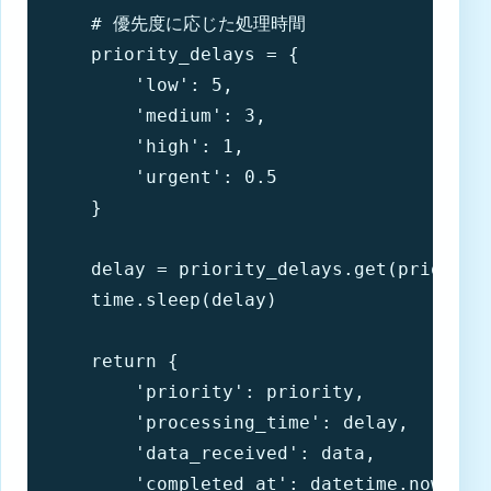
    # 優先度に応じた処理時間

    priority_delays = {

        'low': 5,

        'medium': 3,

        'high': 1,

        'urgent': 0.5

    }

    delay = priority_delays.get(priority,
    time.sleep(delay)

    return {

        'priority': priority,

        'processing_time': delay,

        'data_received': data,

        'completed_at': datetime.now().is