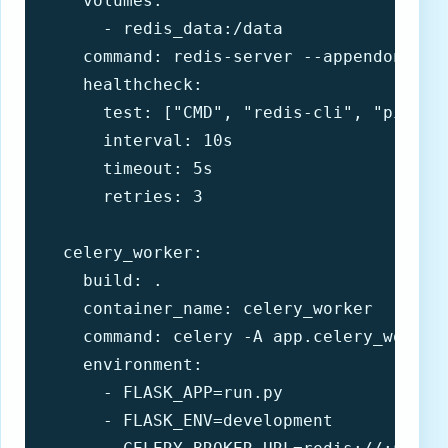
    volumes:

      - redis_data:/data

    command: redis-server --appendonly y
    healthcheck:

      test: ["CMD", "redis-cli", "ping"]

      interval: 10s

      timeout: 5s

      retries: 3

  celery_worker:

    build: .

    container_name: celery_worker

    command: celery -A app.celery_worker.
    environment:

      - FLASK_APP=run.py

      - FLASK_ENV=development
