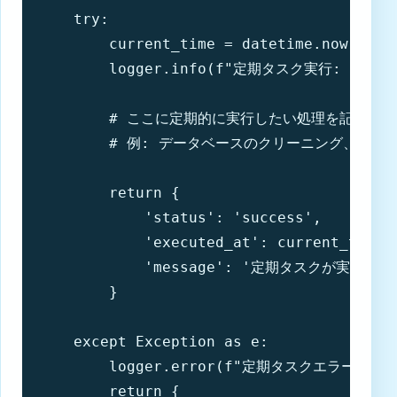
    try:

        current_time = datetime.now().iso
        logger.info(f"定期タスク実行: {curre
        # ここに定期的に実行したい処理を記述

        # 例: データベースのクリーニング、ログ
        return {

            'status': 'success',

            'executed_at': current_time,

            'message': '定期タスクが実行され
        }

    except Exception as e:

        logger.error(f"定期タスクエラー: {e}
        return {
