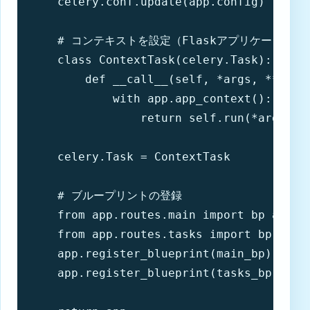
    celery.conf.update(app.config)

    # コンテキストを設定（Flaskアプリケーション
    class ContextTask(celery.Task):

        def __call__(self, *args, **kwarg
            with app.app_context():

                return self.run(*args, **
    celery.Task = ContextTask

    # ブループリントの登録

    from app.routes.main import bp as mai
    from app.routes.tasks import bp as ta
    app.register_blueprint(main_bp)

    app.register_blueprint(tasks_bp, url_