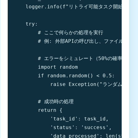
    logger.info(f"リトライ可能タスク開始: {tas
    try:

        # ここで何らかの処理を実行

        # 例: 外部APIの呼び出し、ファイルの処理
        # エラーをシミュレート（50%の確率でエラ
        import random

        if random.random() < 0.5:

            raise Exception("ランダムな
        # 成功時の処理

        return {

            'task_id': task_id,

            'status': 'success',

            'data_processed': len(str(dat