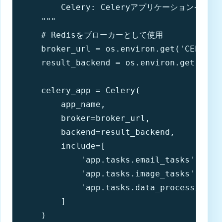
        Celery: Celeryアプリケーションインス
    """

    # Redisをブローカーとして使用

    broker_url = os.environ.get('CELERY_B
    result_backend = os.environ.get('CEL
    celery_app = Celery(

        app_name,

        broker=broker_url,

        backend=result_backend,

        include=[

            'app.tasks.email_tasks',

            'app.tasks.image_tasks',

            'app.tasks.data_processing_ta
        ]

    )
