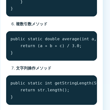
    }

}
複数引数メソッド
public static double average(int a, int b
    return (a + b + c) / 3.0;

}
文字列操作メソッド
public static int getStringLength(String 
    return str.length();

}