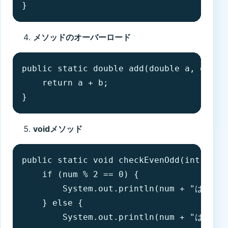
}
メソッドのオーバーロード
public static double add(double a, double
    return a + b;

}
voidメソッド
public static void checkEvenOdd(int num) 
    if (num % 2 == 0) {

        System.out.println(num + "は偶数で
    } else {

        System.out.println(num + "は奇数で