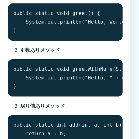
public static void greet() {

    System.out.println("Hello, World!");

}
引数ありメソッド
public static void greetWithName(String n
    System.out.println("Hello, " + name +
}
戻り値ありメソッド
public static int add(int a, int b) {

    return a + b;
