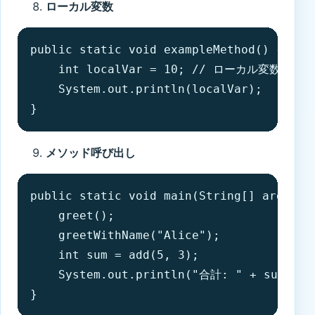
ローカル変数
public static void exampleMethod() {

    int localVar = 10; // ローカル変数

    System.out.println(localVar);

}
メソッド呼び出し
public static void main(String[] args) {

    greet();

    greetWithName("Alice");

    int sum = add(5, 3);

    System.out.println("合計: " + sum);

}