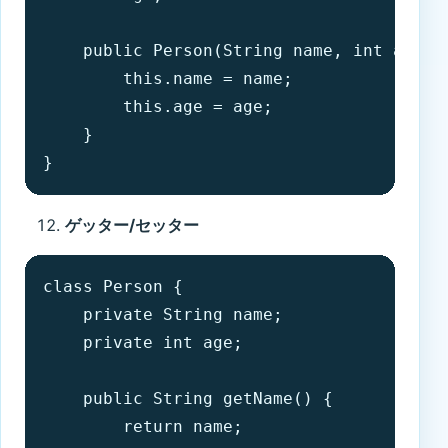
    public Person(String name, int age) {
        this.name = name;

        this.age = age;

    }

}
ゲッター/セッター
class Person {

    private String name;

    private int age;

    public String getName() {

        return name;
