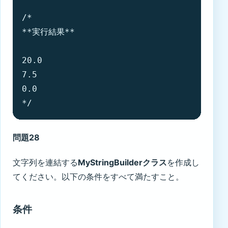
/*

**実行結果**

20.0

7.5

0.0

*/
問題28
文字列を連結する
MyStringBuilderクラス
を作成し
てください。以下の条件をすべて満たすこと。
条件