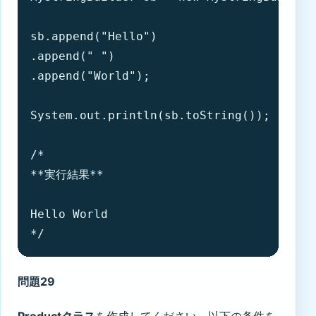
sb.append("Hello")

.append(" ")

.append("World");

System.out.println(sb.toString());

/*

**実行結果**

Hello World

*/
問題29