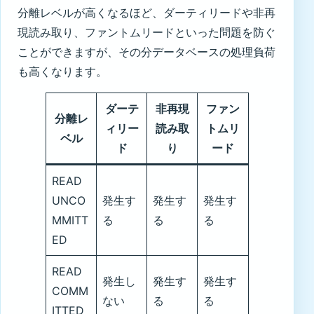
分離レベルが高くなるほど、ダーティリードや非再
現読み取り、ファントムリードといった問題を防ぐ
ことができますが、その分データベースの処理負荷
も高くなります。
ダーテ
非再現
ファン
分離レ
ィリー
読み取
トムリ
ベル
ド
り
ード
READ
UNCO
発生す
発生す
発生す
MMITT
る
る
る
ED
READ
発生し
発生す
発生す
COMM
ない
る
る
ITTED