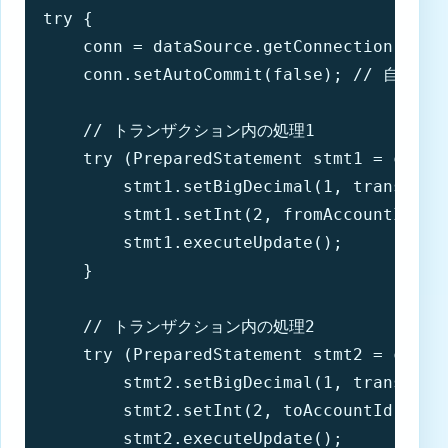
try {

    conn = dataSource.getConnection();

    conn.setAutoCommit(false); // 自動
    // トランザクション内の処理1

    try (PreparedStatement stmt1 = conn.
        stmt1.setBigDecimal(1, transferAm
        stmt1.setInt(2, fromAccountId);

        stmt1.executeUpdate();

    }

    // トランザクション内の処理2

    try (PreparedStatement stmt2 = conn.
        stmt2.setBigDecimal(1, transferAm
        stmt2.setInt(2, toAccountId);

        stmt2.executeUpdate();
