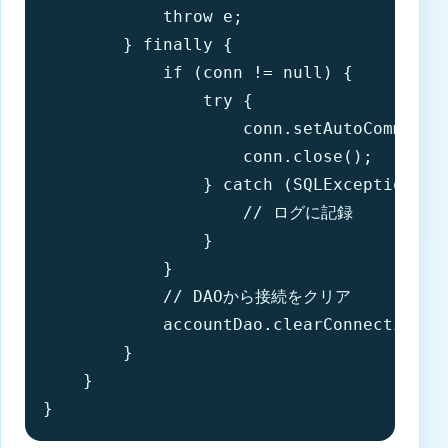
            throw e;

        } finally {

            if (conn != null) {

                try {

                    conn.setAutoCommit(tr
                    conn.close();

                } catch (SQLException e) 
                    // ログに記録

                }

            }

            // DAOから接続をクリア

            accountDao.clearConnection();
        }

    }

}