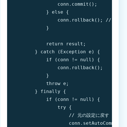
                conn.commit();

            } else {

                conn.rollback(); //
            }

            return result;

        } catch (Exception e) {

            if (conn != null) {

                conn.rollback();

            }

            throw e;

        } finally {

            if (conn != null) {

                try {

                    // 元の設定に戻す

                    conn.setAutoCommit(or