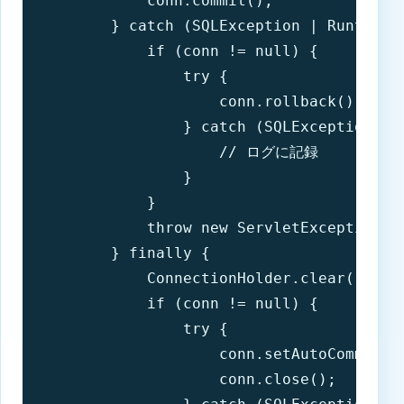
            conn.commit();

        } catch (SQLException | RuntimeEx
            if (conn != null) {

                try {

                    conn.rollback();

                } catch (SQLException ex)
                    // ログに記録

                }

            }

            throw new ServletException("T
        } finally {

            ConnectionHolder.clear();

            if (conn != null) {

                try {

                    conn.setAutoCommit(tr
                    conn.close();
