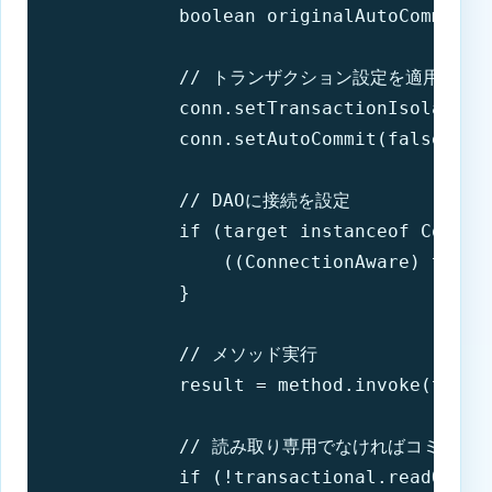
            boolean originalAutoCommit = 
            // トランザクション設定を適用

            conn.setTransactionIsolation(
            conn.setAutoCommit(false);

            // DAOに接続を設定

            if (target instanceof Connect
                ((ConnectionAware) target
            }

            // メソッド実行

            result = method.invoke(target
            // 読み取り専用でなければコミット

            if (!transactional.readOnly()