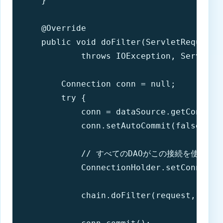
    }

    @Override

    public void doFilter(ServletRequest 
            throws IOException, ServletEx
        Connection conn = null;

        try {

            conn = dataSource.getConnecti
            conn.setAutoCommit(false);

            // すべてのDAOがこの接続を使用す
            ConnectionHolder.setConnectio
            chain.doFilter(request, respo