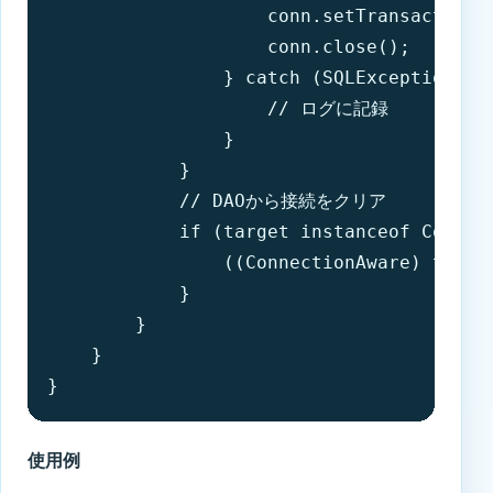
                    conn.setTransactionIs
                    conn.close();

                } catch (SQLException e) 
                    // ログに記録

                }

            }

            // DAOから接続をクリア

            if (target instanceof Connect
                ((ConnectionAware) target
            }

        }

    }

}
使用例