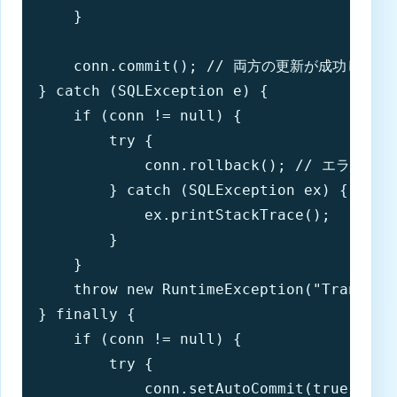
    }

    conn.commit(); // 両方の更新が成功したら
} catch (SQLException e) {

    if (conn != null) {

        try {

            conn.rollback(); // エラ
        } catch (SQLException ex) {

            ex.printStackTrace();

        }

    }

    throw new RuntimeException("Transfer 
} finally {

    if (conn != null) {

        try {

            conn.setAutoCommit(true)