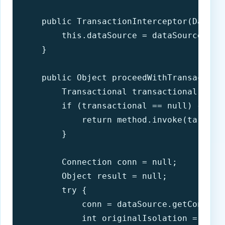
    public TransactionInterceptor(DataSou
        this.dataSource = dataSource;

    }

    public Object proceedWithTransaction
        Transactional transactional = met
        if (transactional == null) {

            return method.invoke(target, 
        }

        Connection conn = null;

        Object result = null;

        try {

            conn = dataSource.getConnecti
            int originalIsolation = conn.