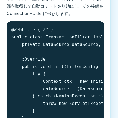
続を取得して自動コミットを無効にし、その接続を
ConnectionHolderに保存します。
@WebFilter("/*")

public class TransactionFilter implements
    private DataSource dataSource;

    @Override

    public void init(FilterConfig filterC
        try {

            Context ctx = new InitialCont
            dataSource = (DataSource) ctx
        } catch (NamingException e) {

            throw new ServletException("F
        }
