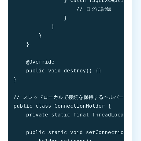
                } catch (SQLException e) 
                    // ログに記録

                }

            }

        }

    }

    @Override

    public void destroy() {}

}

// スレッドローカルで接続を保持するヘルパークラス

public class ConnectionHolder {

    private static final ThreadLocal
 hol
    public static void setConnection(Conn