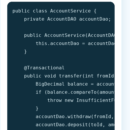
public class AccountService {

    private AccountDAO accountDao;

    public AccountService(AccountDAO acco
        this.accountDao = accountDao;

    }

    @Transactional

    public void transfer(int fromId, int
        BigDecimal balance = accountDao.g
        if (balance.compareTo(amount) < 0
            throw new InsufficientFundsEx
        }

        accountDao.withdraw(fromId, amoun
        accountDao.deposit(toId, amount);