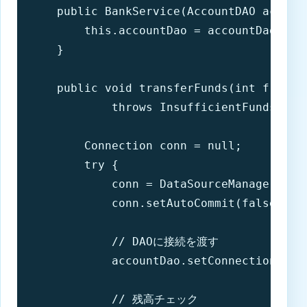
    public BankService(AccountDAO account
        this.accountDao = accountDao;

    }

    public void transferFunds(int fromAc
            throws InsufficientFundsExcep
        Connection conn = null;

        try {

            conn = DataSourceManager.getC
            conn.setAutoCommit(false);

            // DAOに接続を渡す

            accountDao.setConnection(conn
            // 残高チェック
