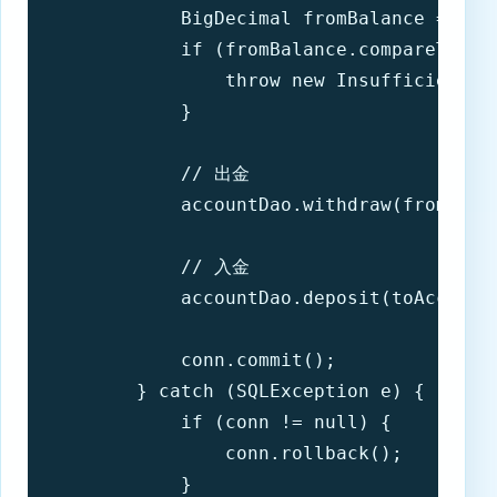
            BigDecimal fromBalance = acco
            if (fromBalance.compareTo(amo
                throw new InsufficientFu
            }

            // 出金

            accountDao.withdraw(fromAccou
            // 入金

            accountDao.deposit(toAccountI
            conn.commit();

        } catch (SQLException e) {

            if (conn != null) {

                conn.rollback();

            }
