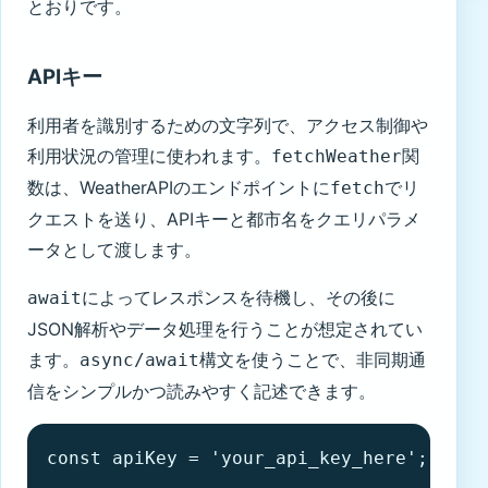
とおりです。
APIキー
利用者を識別するための文字列で、アクセス制御や
利用状況の管理に使われます。
関
fetchWeather
数は、WeatherAPIのエンドポイントに
でリ
fetch
クエストを送り、APIキーと都市名をクエリパラメ
ータとして渡します。
によってレスポンスを待機し、その後に
await
JSON解析やデータ処理を行うことが想定されてい
ます。
構文を使うことで、非同期通
async/await
信をシンプルかつ読みやすく記述できます。
const apiKey = 'your_api_key_here';
