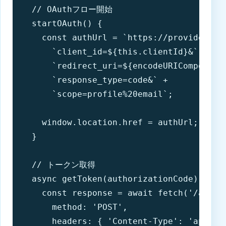
  // OAuthフロー開始

  startOAuth() {

    const authUrl = `https://provider.com
      `client_id=${this.clientId}&` +

      `redirect_uri=${encodeURIComponent(
      `response_type=code&` +

      `scope=profile%20email`;

    window.location.href = authUrl;

  }

  // トークン取得

  async getToken(authorizationCode) {

    const response = await fetch('/api/ex
      method: 'POST',

      headers: { 'Content-Type': 'applica