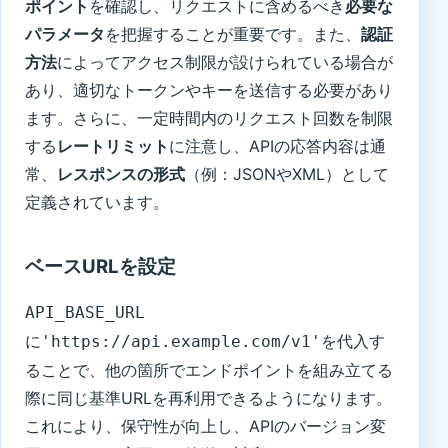
ポイント
を確認し、リクエストに含めるべき
必要な
パラメータ
を把握することが重要です。また、
認証
方法
によってアクセス制限が設けられている場合が
あり、適切なトークンやキーを送信する必要があり
ます。さらに、一定時間内のリクエスト回数を制限
する
レートリミット
に注意し、APIの応答内容は通
常、
レスポンスの形式
（例：JSONやXML）として
定義されています。
ベースURLを設定
API_BASE_URL
に
を代入す
'https://api.example.com/v1'
ることで、他の箇所でエンドポイントを組み立てる
際に同じ基準URLを再利用できるようになります。
これにより、保守性が向上し、APIのバージョン変