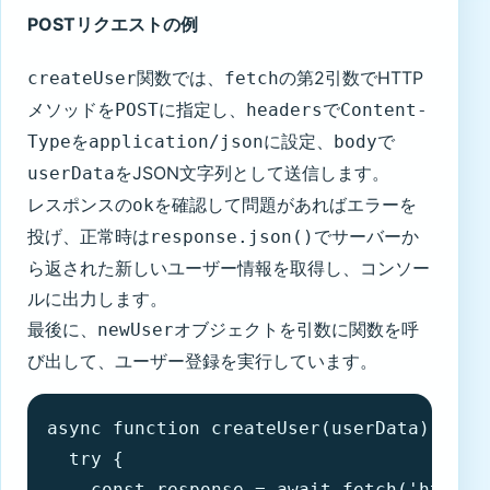
POSTリクエストの例
関数では、
の第2引数でHTTP
createUser
fetch
メソッドを
に指定し、
で
POST
headers
Content-
を
に設定、
で
Type
application/json
body
をJSON文字列として送信します。
userData
レスポンスの
を確認して問題があればエラーを
ok
投げ、正常時は
でサーバーか
response.json()
ら返された新しいユーザー情報を取得し、コンソー
ルに出力します。
最後に、
オブジェクトを引数に関数を呼
newUser
び出して、ユーザー登録を実行しています。
async function createUser(userData) {

  try {

    const response = await fetch('https:/