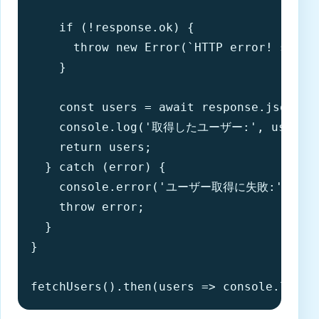
    if (!response.ok) {

      throw new Error(`HTTP error! status
    }

    const users = await response.json();

    console.log('取得したユーザー:', users);
    return users;

  } catch (error) {

    console.error('ユーザー取得に失敗:', erro
    throw error;

  }

}

fetchUsers().then(users => console.log