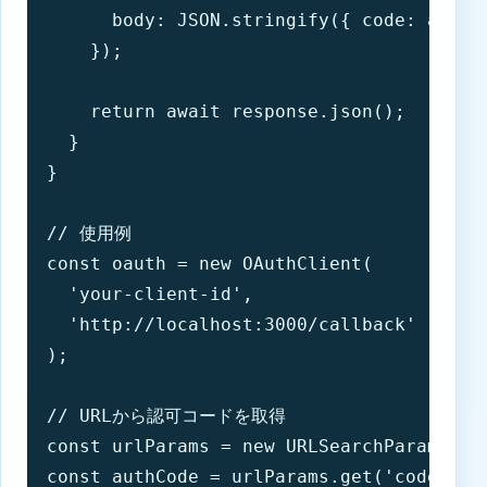
      body: JSON.stringify({ code: author
    });

    return await response.json();

  }

}

// 使用例

const oauth = new OAuthClient(

  'your-client-id',

  'http://localhost:3000/callback'

);

// URLから認可コードを取得

const urlParams = new URLSearchParams(win
const authCode = urlParams.get('code');
