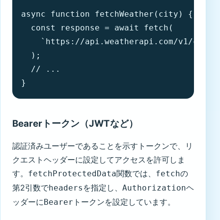
async function fetchWeather(city) {

  const response = await fetch(

    `https://api.weatherapi.com/v1/curren
  );

  // ...

}
Bearerトークン（JWTなど）
認証済みユーザーであることを示すトークンで、リ
クエストヘッダーに設定してアクセスを許可しま
す。
関数では、
の
fetchProtectedData
fetch
第2引数で
を指定し、
ヘ
headers
Authorization
ッダーに
トークンを設定しています。
Bearer