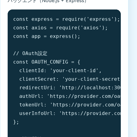
バックエンド（Node.js + Express）
const express = require('express');

const axios = require('axios');

const app = express();

// OAuth設定

const OAUTH_CONFIG = {

  clientId: 'your-client-id',

  clientSecret: 'your-client-secret',

  redirectUri: 'http://localhost:3000/cal
  authUrl: 'https://provider.com/oauth/au
  tokenUrl: 'https://provider.com/oauth/t
  userInfoUrl: 'https://provider.com/user
};
