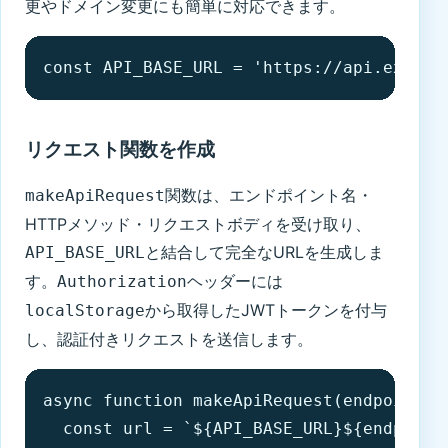
更やドメイン変更にも簡単に対応できます。
const API_BASE_URL = 'https://api.exampl
リクエスト関数を作成
関数は、エンドポイント名・
makeApiRequest
HTTPメソッド・リクエストボディを受け取り、
と結合して完全なURLを生成しま
API_BASE_URL
す。
ヘッダーには
Authorization
から取得したJWTトークンを付与
localStorage
し、認証付きリクエストを送信します。
async function makeApiRequest(endpoint, m
  const url = `${API_BASE_URL}${endpoint}