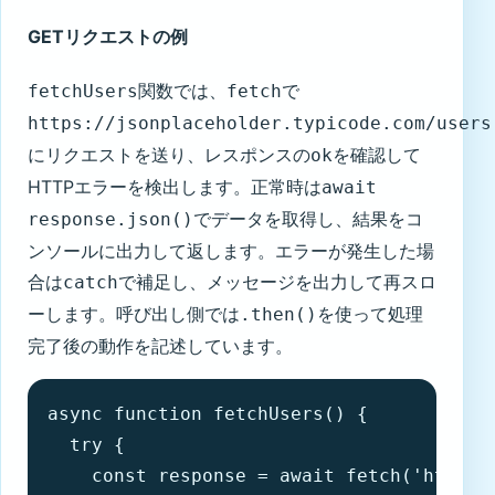
GETリクエストの例
関数では、
で
fetchUsers
fetch
https://jsonplaceholder.typicode.com/users
にリクエストを送り、レスポンスの
を確認して
ok
HTTPエラーを検出します。正常時は
await
でデータを取得し、結果をコ
response.json()
ンソールに出力して返します。エラーが発生した場
合は
で補足し、メッセージを出力して再スロ
catch
ーします。呼び出し側では
を使って処理
.then()
完了後の動作を記述しています。
async function fetchUsers() {

  try {

    const response = await fetch('https:/