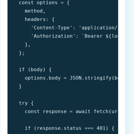
  const options = {

    method,

    headers: {

      'Content-Type': 'application/json',
      'Authorization': `Bearer ${localSto
    },

  };

  if (body) {

    options.body = JSON.stringify(body);

  }

  try {

    const response = await fetch(url, opt
    if (response.status === 401) {
