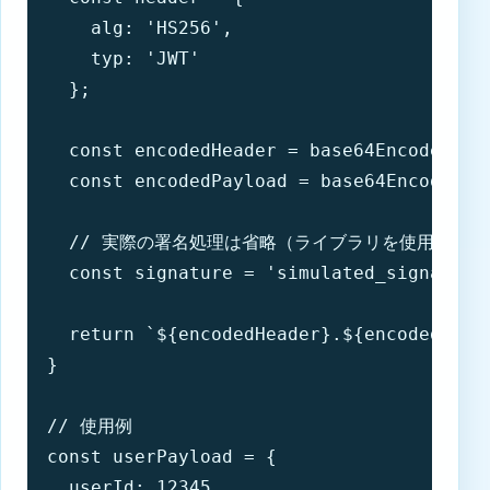
    alg: 'HS256',

    typ: 'JWT'

  };

  const encodedHeader = base64Encode(JSON
  const encodedPayload = base64Encode(JSO
  // 実際の署名処理は省略（ライブラリを使用）

  const signature = 'simulated_signature'
  return `${encodedHeader}.${encodedPaylo
}

// 使用例

const userPayload = {

  userId: 12345,
