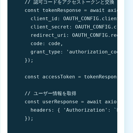
    // 認可コードをアクセストークンと交換

    const tokenResponse = await axios.pos
      client_id: OAUTH_CONFIG.clientId,

      client_secret: OAUTH_CONFIG.clientS
      redirect_uri: OAUTH_CONFIG.redirect
      code: code,

      grant_type: 'authorization_code'

    });

    const accessToken = tokenResponse.dat
    // ユーザー情報を取得

    const userResponse = await axios.get(
      headers: { 'Authorization': `Bearer
    });
