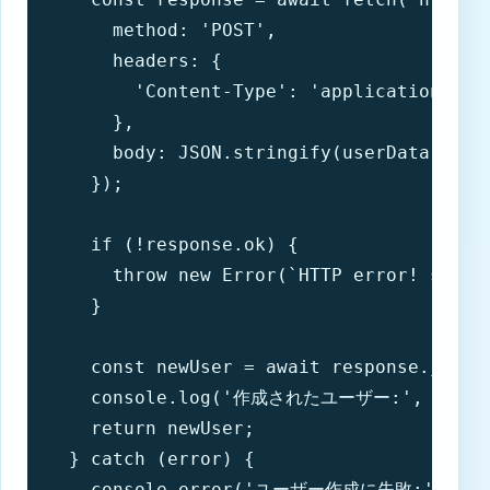
      method: 'POST',

      headers: {

        'Content-Type': 'application/json
      },

      body: JSON.stringify(userData),

    });

    if (!response.ok) {

      throw new Error(`HTTP error! status
    }

    const newUser = await response.json()
    console.log('作成されたユーザー:', newUse
    return newUser;

  } catch (error) {

    console.error('ユーザー作成に失敗:', erro