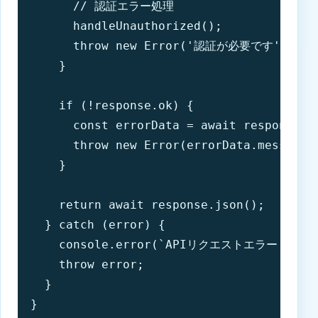
      // 認証エラー処理

      handleUnauthorized();

      throw new Error('認証が必要です');

    }

    if (!response.ok) {

      const errorData = await response.js
      throw new Error(errorData.mess
    }

    return await response.json();

  } catch (error) {

    console.error(`APIリクエストエラー (${meth
    throw error;

  }

}