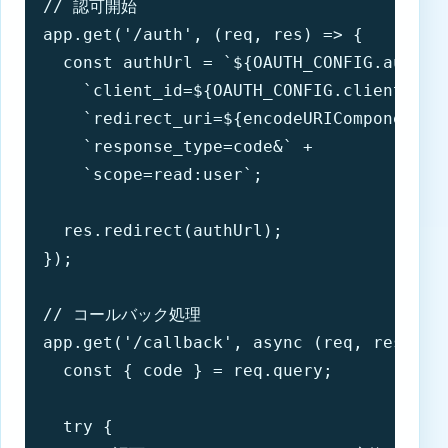
// 認可開始

app.get('/auth', (req, res) => {

  const authUrl = `${OAUTH_CONFIG.authUrl
    `client_id=${OAUTH_CONFIG.clientId}&`
    `redirect_uri=${encodeURIComponent(OA
    `response_type=code&` +

    `scope=read:user`;

  res.redirect(authUrl);

});

// コールバック処理

app.get('/callback', async (req, res) => 
  const { code } = req.query;

  try {
