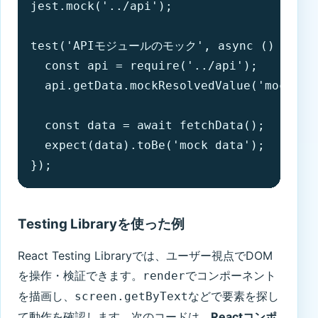
jest.mock('../api');

test('APIモジュールのモック', async () => {

  const api = require('../api');

  api.getData.mockResolvedValue('mock dat
  const data = await fetchData();

  expect(data).toBe('mock data');

});
Testing Libraryを使った例
React Testing Libraryでは、ユーザー視点でDOM
を操作・検証できます。
でコンポーネント
render
を描画し、
などで要素を探し
screen.getByText
て動作を確認します。次のコードは、
Reactコンポ