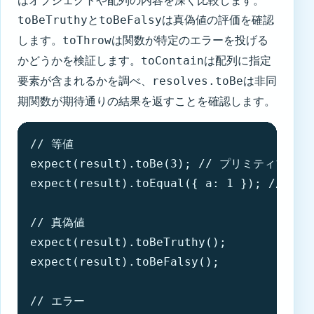
と
は真偽値の評価を確認
toBeTruthy
toBeFalsy
します。
は関数が特定のエラーを投げる
toThrow
かどうかを検証します。
は配列に指定
toContain
要素が含まれるかを調べ、
は非同
resolves.toBe
期関数が期待通りの結果を返すことを確認します。
// 等値

expect(result).toBe(3); // プリミティブ値

expect(result).toEqual({ a: 1 }); //
// 真偽値

expect(result).toBeTruthy();

expect(result).toBeFalsy();

// エラー
