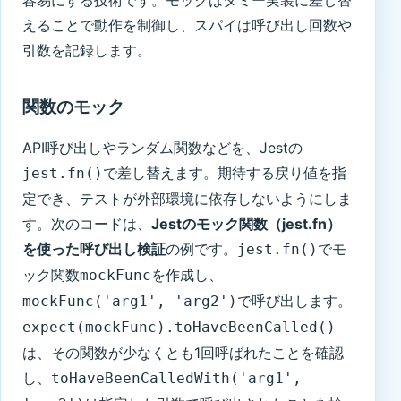
えることで動作を制御し、スパイは呼び出し回数や
引数を記録します。
関数のモック
API呼び出しやランダム関数などを、Jestの
で差し替えます。期待する戻り値を指
jest.fn()
定でき、テストが外部環境に依存しないようにしま
す。次のコードは、
Jestのモック関数（jest.fn）
を使った呼び出し検証
の例です。
でモ
jest.fn()
ック関数
を作成し、
mockFunc
で呼び出します。
mockFunc('arg1', 'arg2')
expect(mockFunc).toHaveBeenCalled()
は、その関数が少なくとも1回呼ばれたことを確認
し、
toHaveBeenCalledWith('arg1',