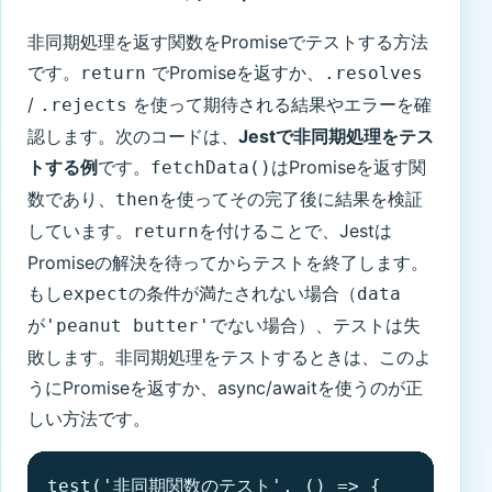
非同期処理を返す関数をPromiseでテストする方法
です。
でPromiseを返すか、
return
.resolves
/
を使って期待される結果やエラーを確
.rejects
認します。次のコードは、
Jestで非同期処理をテス
トする例
です。
はPromiseを返す関
fetchData()
数であり、
を使ってその完了後に結果を検証
then
しています。
を付けることで、Jestは
return
Promiseの解決を待ってからテストを終了します。
もし
の条件が満たされない場合（
expect
data
が
でない場合）、テストは失
'peanut butter'
敗します。非同期処理をテストするときは、このよ
うにPromiseを返すか、async/awaitを使うのが正
しい方法です。
test('非同期関数のテスト', () => {
