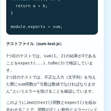
  return a + b;

}

module.exports = sum;
テストファイル（sum.test.js）
1つ目のテストでは、
の結果が
である
sum(1, 2)
3
ことを
で検証していま
expect(...).toBe(3)
す。
2つ目のテストでは、不正な入力（文字列）を与え
た際に
関数が
sum
"引数は数値でなければなりませ
というエラーを投げることを確認しています。
ん"
このようにJestの
関数と
を組み
test()
expect()
合わせることで、関数の正しい動作とエラーハンド