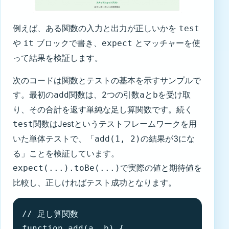
例えば、ある関数の入力と出力が正しいかを
test
や
ブロックで書き、
とマッチャーを使
it
expect
って結果を検証します。
次のコードは関数とテストの基本を示すサンプルで
す。最初の
関数は、2つの引数
と
を受け取
add
a
b
り、その合計を返す単純な足し算関数です。続く
関数はJestというテストフレームワークを用
test
いた単体テストで、「
の結果が3にな
add(1, 2)
る」ことを検証しています。
で実際の値と期待値を
expect(...).toBe(...)
比較し、正しければテスト成功となります。
// 足し算関数

function add(a, b) {
