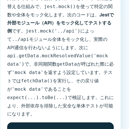
替える仕組みで、
を使って特定の関
jest.mock()
数や全体をモック化します。次のコードは、
Jestで
外部モジュール（API）をモック化してテストする
例
です。
によっ
jest.mock('../api')
て
モジュール全体をモック化し、実際の
../api
API通信を行わないようにします。次に
api.getData.mockResolvedValue('mock
で、非同期関数
が呼ばれた際に必
data')
getData
ず
を返すよう設定しています。テス
'mock data'
トでは
を実行し、その戻り値
fetchData()
が
であることを
'mock data'
で検証します。これに
expect(...).toBe(...)
より、外部依存を排除した安全な単体テストが可能
になります。