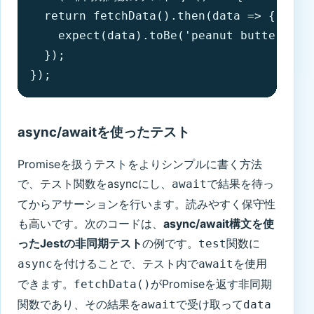
  return fetchData().then(data => {

    expect(data).toBe('peanut butter');

  });

});
async/awaitを使ったテスト
Promiseを扱うテストをよりシンプルに書く方法
で、テスト関数をasyncにし、
で結果を待っ
await
てからアサーションを行います。読みやすく保守性
も高いです。次のコードは、
async/await構文を使
ったJestの非同期テスト
の例です。
関数に
test
を付けることで、テスト内で
を使用
async
await
できます。
がPromiseを返す非同期
fetchData()
関数であり、その結果を
で受け取って
await
data