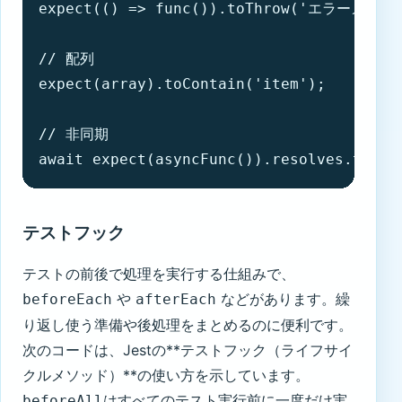
expect(() => func()).toThrow('エラーメッセー
// 配列

expect(array).toContain('item');

// 非同期

await expect(asyncFunc()).resolves.toBe(
テストフック
テストの前後で処理を実行する仕組みで、
や
などがあります。繰
beforeEach
afterEach
り返し使う準備や後処理をまとめるのに便利です。
次のコードは、Jestの**テストフック（ライフサイ
クルメソッド）**の使い方を示しています。
はすべてのテスト実行前に一度だけ実
beforeAll