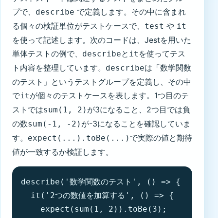
プで、
で定義します。その中に含まれ
describe
る個々の検証単位がテストケースで、
や
test
it
を使って記述します。次のコードは、Jestを用いた
単体テストの例で、
と
を使ってテス
describe
it
ト内容を整理しています。
は「数学関数
describe
のテスト」というテストグループを定義し、その中
で
が個々のテストケースを表します。1つ目のテ
it
ストでは
が3になること、2つ目では負
sum(1, 2)
の数
が-3になることを確認していま
sum(-1, -2)
す。
で実際の値と期待
expect(...).toBe(...)
値が一致するか検証します。
describe('数学関数のテスト', () => {

  it('2つの数値を加算する', () => {

    expect(sum(1, 2)).toBe(3);
