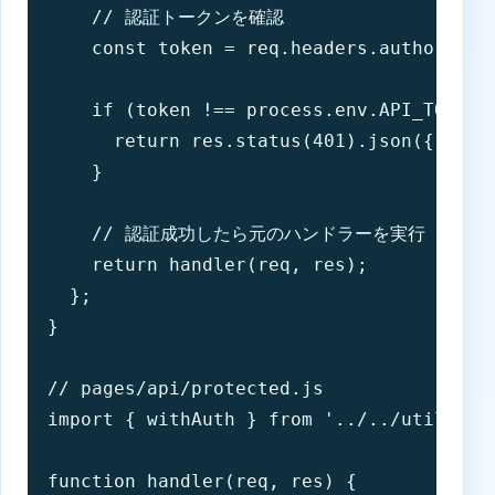
    // 認証トークンを確認

    const token = req.headers.authorizati
    if (token !== process.env.API_TOKEN) 
      return res.status(401).json({ me
    }

    // 認証成功したら元のハンドラーを実行

    return handler(req, res);

  };

}

// pages/api/protected.js

import { withAuth } from '../../utils/aut
function handler(req, res) {
