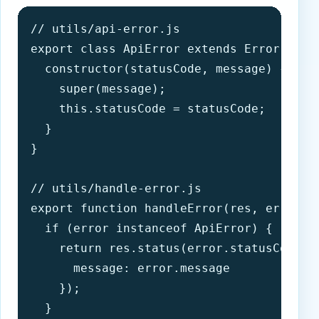
// utils/api-error.js

export class ApiError extends Error {

  constructor(statusCode, message) {

    super(message);

    this.statusCode = statusCode;

  }

}

// utils/handle-error.js

export function handleError(res, error) {
  if (error instanceof ApiError) {

    return res.status(error.statusCode).j
      message: error.message 

    });

  }
