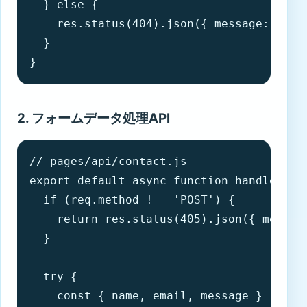
  } else {

    res.status(404).json({ message: 
  }

}
2. フォームデータ処理API
// pages/api/contact.js

export default async function handler(req
  if (req.method !== 'POST') {

    return res.status(405).json({ me
  }

  try {

    const { name, email, message } = req.