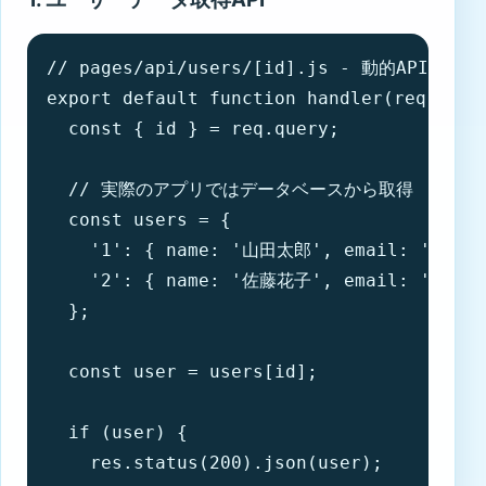
// pages/api/users/[id].js - 動的APIルート

export default function handler(req, res)
  const { id } = req.query;

  // 実際のアプリではデータベースから取得

  const users = {

    '1': { name: '山田太郎', email: 'taro@e
    '2': { name: '佐藤花子', email: 'hanako
  };

  const user = users[id];

  if (user) {

    res.status(200).json(user);
