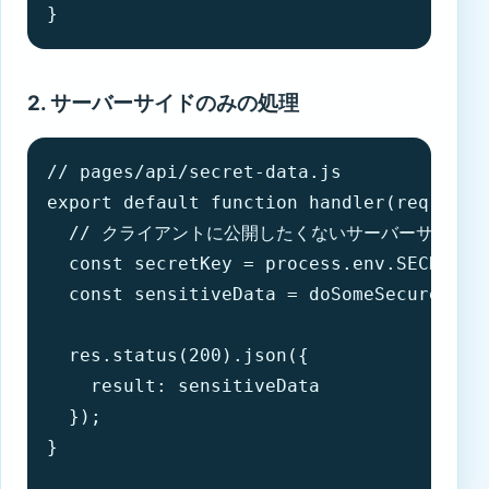
}
2. サーバーサイドのみの処理
// pages/api/secret-data.js

export default function handler(req, res)
  // クライアントに公開したくないサーバーサイドの
  const secretKey = process.env.SECRET_KE
  const sensitiveData = doSomeSecureCalcu
  res.status(200).json({ 

    result: sensitiveData 

  });

}
