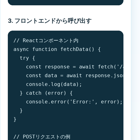
3. フロントエンドから呼び出す
// Reactコンポーネント内

async function fetchData() {

  try {

    const response = await fetch('/api/he
    const data = await response.json();

    console.log(data);

  } catch (error) {

    console.error('Error:', error);

  }

}

// POSTリクエストの例
