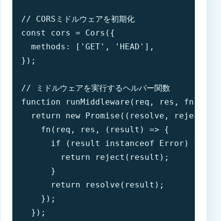
// CORSミドルウェアを初期化

const cors = Cors({

  methods: ['GET', 'HEAD'],

});

// ミドルウェアを実行するヘルパー関数

function runMiddleware(req, res, fn) {

  return new Promise((resolve, reject) =>
    fn(req, res, (result) => {

      if (result instanceof Error) {

        return reject(result);

      }

      return resolve(result);

    });

  });
