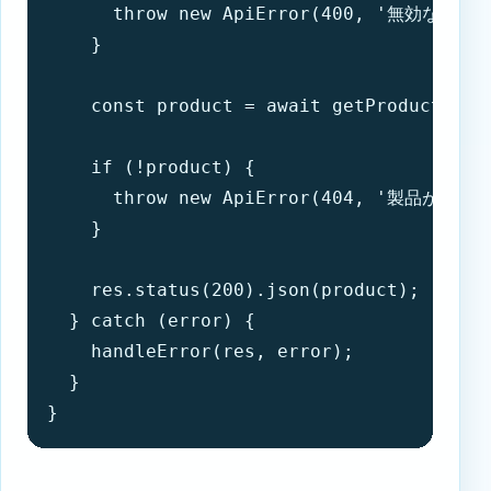
      throw new ApiError(400, '無効なID形
    }

    const product = await getProductFromD
    if (!product) {

      throw new ApiError(404, '製品が見つ
    }

    res.status(200).json(product);

  } catch (error) {

    handleError(res, error);

  }

}