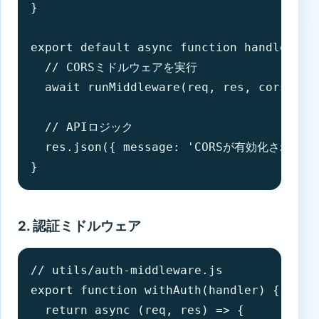
}

export default async function handler(req
  // CORSミドルウェアを実行

  await runMiddleware(req, res, cors);

  // APIロジック

  res.json({ message: 'CORSが有効化されていま
}
2. 認証ミドルウェア
// utils/auth-middleware.js

export function withAuth(handler) {

  return async (req, res) => {
