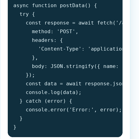
async function postData() {

  try {

    const response = await fetch('/api/us
      method: 'POST',

      headers: {

        'Content-Type': 'application/json
      },

      body: JSON.stringify({ name: 'John'
    });

    const data = await response.json();

    console.log(data);

  } catch (error) {

    console.error('Error:', error);

  }

}