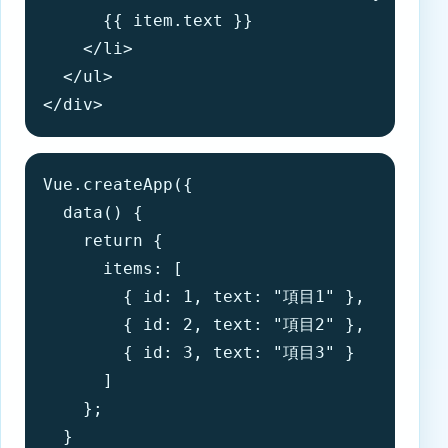
      {{ item.text }}

    </li>

  </ul>

</div>
Vue.createApp({

  data() {

    return {

      items: [

        { id: 1, text: "項目1" },

        { id: 2, text: "項目2" },

        { id: 3, text: "項目3" }

      ]

    };

  }
