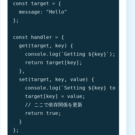
const target = {

  message: "Hello"

};

const handler = {

  get(target, key) {

    console.log(`Getting ${key}`);

    return target[key];

  },

  set(target, key, value) {

    console.log(`Setting ${key} to ${valu
    target[key] = value;

    // ここで依存関係を更新

    return true;

  }

};
