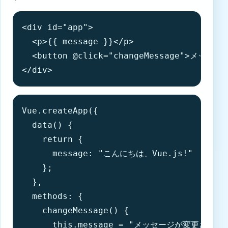
<div id="app">

  <p>{{ message }}</p>

  <button @click="changeMessage">メッセージ
</div>
Vue.createApp({

  data() {

    return {

      message: "こんにちは、Vue.js!"

    };

  },

  methods: {

    changeMessage() {

      this.message = "メッセージが変更されまし