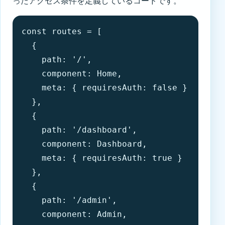
ったアクセス条件を定義しているコードです。
const routes = [

  {

    path: '/',

    component: Home,

    meta: { requiresAuth: false }

  },

  {

    path: '/dashboard',

    component: Dashboard,

    meta: { requiresAuth: true }

  },

  {

    path: '/admin',

    component: Admin,
