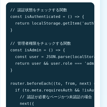
// 認証状態をチェックする関数

const isAuthenticated = () => {

  return localStorage.getItem('authToken'
}

// 管理者権限をチェックする関数

const isAdmin = () => {

  const user = JSON.parse(localStorage.ge
  return user && user.role === 'admin'

}

router.beforeEach((to, from, next) => {

  if (to.meta.requiresAuth && !isAuthenti
    // 認証が必要なページかつ未認証の場合

    next({
