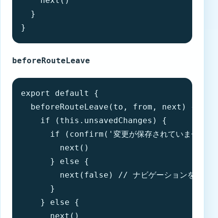
    next()

  }

}
beforeRouteLeave
export default {

  beforeRouteLeave(to, from, next) {

    if (this.unsavedChanges) {

      if (confirm('変更が保存されていません。
        next()

      } else {

        next(false) // ナビゲーションを中止

      }

    } else {

      next()
