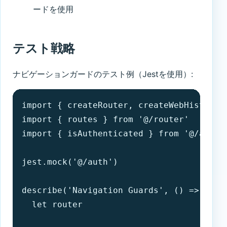
ードを使用
テスト戦略
ナビゲーションガードのテスト例（Jestを使用）:
import { createRouter, createWebHistory }
import { routes } from '@/router'

import { isAuthenticated } from '@/auth'

jest.mock('@/auth')

describe('Navigation Guards', () => {

  let router
