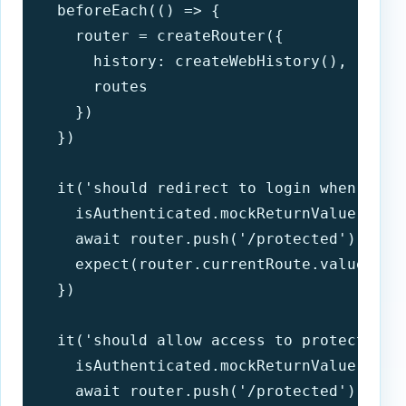
  beforeEach(() => {

    router = createRouter({

      history: createWebHistory(),

      routes

    })

  })

  it('should redirect to login when acce
    isAuthenticated.mockReturnValue(false
    await router.push('/protected')

    expect(router.currentRoute.value.path
  })

  it('should allow access to protected ro
    isAuthenticated.mockReturnValue(true)
    await router.push('/protected')
