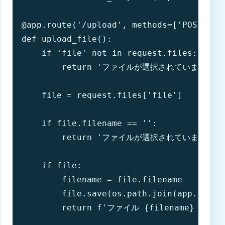
@app.route('/upload', methods=['POST'])

def upload_file():

    if 'file' not in request.files:

        return 'ファイルが選択されていません'

    file = request.files['file']

    if file.filename == '':

        return 'ファイルが選択されていません'

    if file:

        filename = file.filename

        file.save(os.path.join(app.config
        return f'ファイル {filename} 