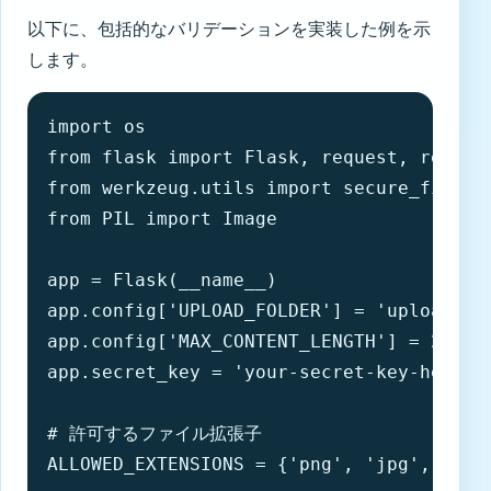
以下に、包括的なバリデーションを実装した例を示
します。
import os

from flask import Flask, request, render_
from werkzeug.utils import secure_filenam
from PIL import Image

app = Flask(__name__)

app.config['UPLOAD_FOLDER'] = 'uploads'

app.config['MAX_CONTENT_LENGTH'] = 2 * 10
app.secret_key = 'your-secret-key-here'

# 許可するファイル拡張子

ALLOWED_EXTENSIONS = {'png', 'jpg', 'jpeg