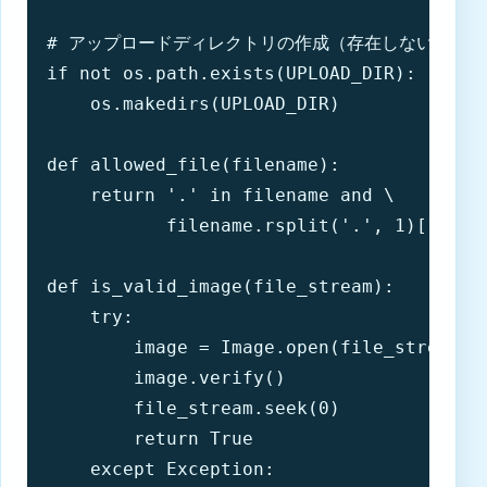
# アップロードディレクトリの作成（存在しない場合）

if not os.path.exists(UPLOAD_DIR):

    os.makedirs(UPLOAD_DIR)

def allowed_file(filename):

    return '.' in filename and \

           filename.rsplit('.', 1)[1].low
def is_valid_image(file_stream):

    try:

        image = Image.open(file_stream)

        image.verify()

        file_stream.seek(0)

        return True

    except Exception:
