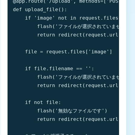
@app.route('/upload', methods=['POST'])

def upload_file():

    if 'image' not in request.files:

        flash('ファイルが選択されていません')

        return redirect(request.url)

    file = request.files['image']

    if file.filename == '':

        flash('ファイルが選択されていません')

        return redirect(request.url)

    if not file:

        flash('無効なファイルです')

        return redirect(request.url)
