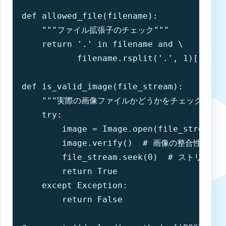
def allowed_file(filename):

    """ファイル拡張子のチェック"""

    return '.' in filename and \

           filename.rsplit('.', 1)[1].low
def is_valid_image(file_stream):

    """実際の画像ファイルかどうかをチェック"""

    try:

        image = Image.open(file_stream)

        image.verify()  # 画像の整合性を検証

        file_stream.seek(0)  # ストリー
        return True

    except Exception:

        return False
