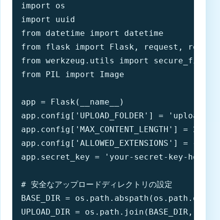
import os

import uuid

from datetime import datetime

from flask import Flask, request, render
from werkzeug.utils import secure_filenam
from PIL import Image

app = Flask(__name__)

app.config['UPLOAD_FOLDER'] = 'uploads'

app.config['MAX_CONTENT_LENGTH'] = 2 * 10
app.config['ALLOWED_EXTENSIONS'] = {'png'
app.secret_key = 'your-secret-key-here'

# 安全なアップロードディレクトリの設定

BASE_DIR = os.path.abspath(os.path.dirnam
UPLOAD_DIR = os.path.join(BASE_DIR, app.c