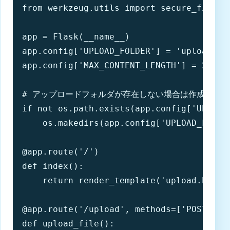
from werkzeug.utils import secure_filenam
app = Flask(__name__)

app.config['UPLOAD_FOLDER'] = 'uploads'

app.config['MAX_CONTENT_LENGTH'] = 2 * 1
# アップロードフォルダが存在しない場合は作成

if not os.path.exists(app.config['UPLOAD_
    os.makedirs(app.config['UPLOAD_FOLDER
@app.route('/')

def index():

    return render_template('upload.html')
@app.route('/upload', methods=['POST'])

def upload_file():
