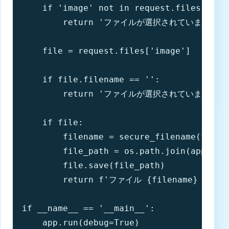
    if 'image' not in request.files:

        return 'ファイルが選択されていません'

    file = request.files['image']

    if file.filename == '':

        return 'ファイルが選択されていません'

    if file:

        filename = secure_filename(file.f
        file_path = os.path.join(app.conf
        file.save(file_path)

        return f'ファイル {filename} 
if __name__ == '__main__':

    app.run(debug=True)