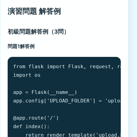
演習問題 解答例
初級問題解答例（3問）
問題1解答例
from flask import Flask, request, render_
import os

app = Flask(__name__)

app.config['UPLOAD_FOLDER'] = 'uploads'

@app.route('/')

def index():

    return render_template('upload.html')