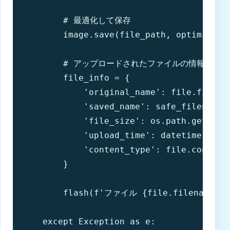
        # 最適化して保存

        image.save(file_path, optimize=Tr
        # アップロードされたファイルの情報を
        file_info = {

            'original_name': file.filenam
            'saved_name': safe_filename,

            'file_size': os.path.getsize(
            'upload_time': datetime.now()
            'content_type': file.content_
        }

        flash(f'ファイル {file.filenam
    except Exception as e:
