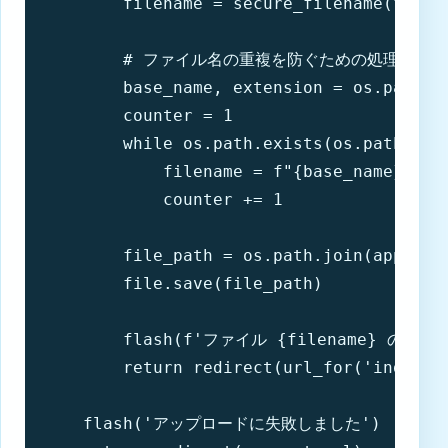
        filename = secure_filename(file.f
        # ファイル名の重複を防ぐための処理

        base_name, extension = os.path.sp
        counter = 1

        while os.path.exists(os.path.joi
            filename = f"{base_name}_{cou
            counter += 1

        file_path = os.path.join(app.conf
        file.save(file_path)

        flash(f'ファイル {filename} の
        return redirect(url_for('index'))
    flash('アップロードに失敗しました')
