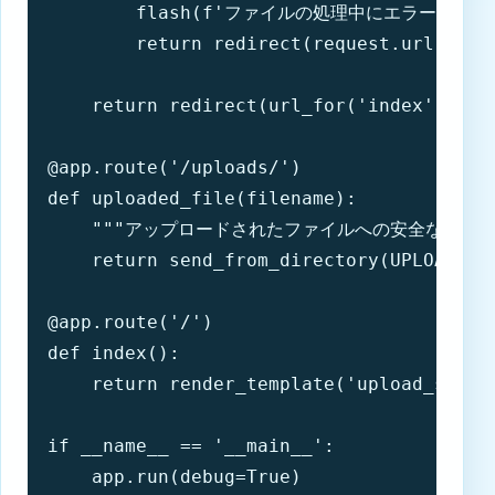
        flash(f'ファイルの処理中にエラーが発生しま
        return redirect(request.url)

    return redirect(url_for('index'))

@app.route('/uploads/
')

def uploaded_file(filename):

    """アップロードされたファイルへの安全なアクセス
    return send_from_directory(UPLOAD_DIR
@app.route('/')

def index():

    return render_template('upload_secure
if __name__ == '__main__':

    app.run(debug=True)