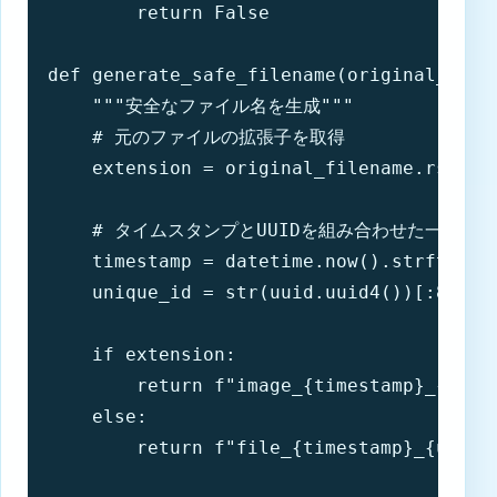
        return False

def generate_safe_filename(original_filen
    """安全なファイル名を生成"""

    # 元のファイルの拡張子を取得

    extension = original_filename.rsplit
    # タイムスタンプとUUIDを組み合わせた一意のフ
    timestamp = datetime.now().strftime("
    unique_id = str(uuid.uuid4())[:8]

    if extension:

        return f"image_{timestamp}_{uniqu
    else:

        return f"file_{timestamp}_{unique