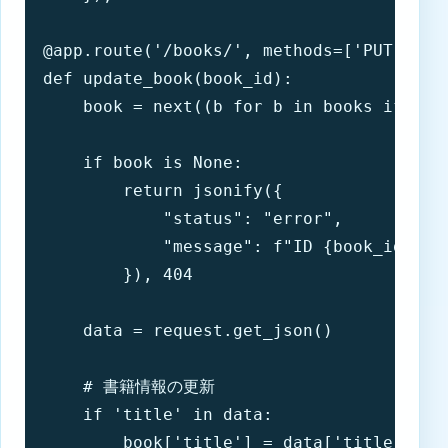
@app.route('/books/
', methods=['PUT'])

def update_book(book_id):

    book = next((b for b in books if b['i
    if book is None:

        return jsonify({

            "status": "error",

            "message": f"ID {book_id
        }), 404

    data = request.get_json()

    # 書籍情報の更新

    if 'title' in data:

        book['title'] = data['title']
