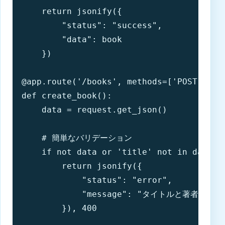
    return jsonify({

        "status": "success",

        "data": book

    })

@app.route('/books', methods=['POST'])

def create_book():

    data = request.get_json()

    # 簡単なバリデーション

    if not data or 'title' not in data or
        return jsonify({

            "status": "error",

            "message": "タイトルと著者は必須
        }), 400
