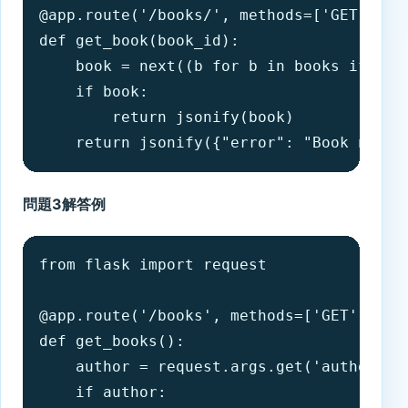
@app.route('/books/
', methods=['GET'])

def get_book(book_id):

    book = next((b for b in books if b['i
    if book:

        return jsonify(book)

    return jsonify({"error": "Book not f
問題3解答例
from flask import request

@app.route('/books', methods=['GET'])

def get_books():

    author = request.args.get('author')

    if author:
