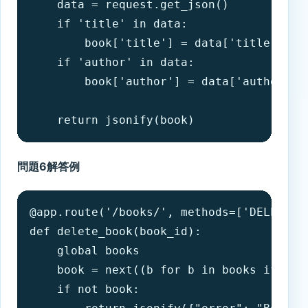
    data = request.get_json()

    if 'title' in data:

        book['title'] = data['title']

    if 'author' in data:

        book['author'] = data['author']

    return jsonify(book)
問題6解答例
@app.route('/books/
', methods=['DELETE'])
def delete_book(book_id):

    global books

    book = next((b for b in books if b['i
    if not book:
