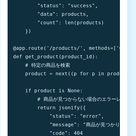
        "status": "success",

        "data": products,

        "count": len(products)

    })

@app.route('/products/
', methods=['GET'])
def get_product(product_id):

    # 特定の商品を検索

    product = next((p for p in products i
    if product is None:

        # 商品が見つからない場合のエラーレスポン
        return jsonify({

            "status": "error",

            "message": "商品が見つかりません"
            "code": 404
