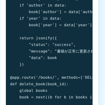
    if 'author' in data:

        book['author'] = data['author']

    if 'year' in data:

        book['year'] = data['year']

    return jsonify({

        "status": "success",

        "message": "書籍が正常に更新されました"
        "data": book

    })

@app.route('/books/
', methods=['DELETE'])
def delete_book(book_id):

    global books

    book = next((b for b in books if b['i