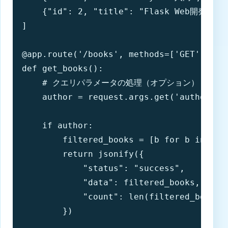
    {"id": 2, "title": "Flask Web開発", "
]

@app.route('/books', methods=['GET'])

def get_books():

    # クエリパラメータの処理（オプション）

    author = request.args.get('author')

    if author:

        filtered_books = [b for b in book
        return jsonify({

            "status": "success",

            "data": filtered_books,

            "count": len(filtered_books)

        })
