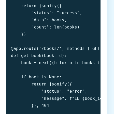
    return jsonify({

        "status": "success",

        "data": books,

        "count": len(books)

    })

@app.route('/books/
', methods=['GET'])

def get_book(book_id):

    book = next((b for b in books if b['i
    if book is None:

        return jsonify({

            "status": "error",

            "message": f"ID {book_id
        }), 404
