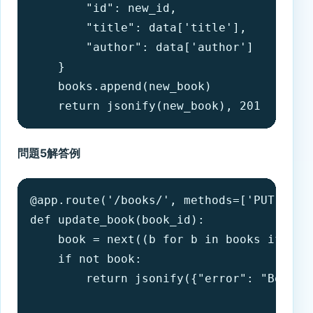
        "id": new_id,

        "title": data['title'],

        "author": data['author']

    }

    books.append(new_book)

    return jsonify(new_book), 201
問題5解答例
@app.route('/books/
', methods=['PUT'])

def update_book(book_id):

    book = next((b for b in books if b['i
    if not book:

        return jsonify({"error": "Book no