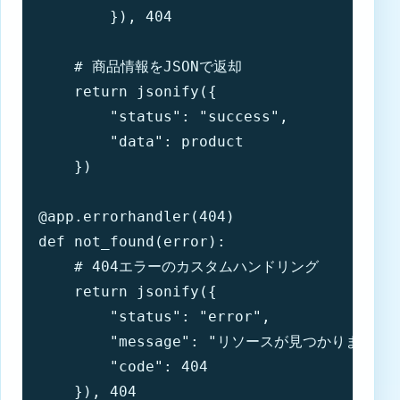
        }), 404

    # 商品情報をJSONで返却

    return jsonify({

        "status": "success",

        "data": product

    })

@app.errorhandler(404)

def not_found(error):

    # 404エラーのカスタムハンドリング

    return jsonify({

        "status": "error",

        "message": "リソースが見つかりません",
        "code": 404

    }), 404