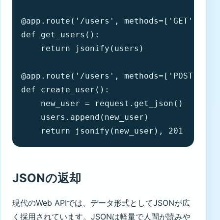
@app.route('/users', methods=['GET'])

def get_users():

    return jsonify(users)

@app.route('/users', methods=['POST'])

def create_user():

    new_user = request.get_json()

    users.append(new_user)

    return jsonify(new_user), 201
JSONの返却
現代のWeb APIでは、データ形式としてJSONが広
く採用されています。JSONは軽量で人間が読みや