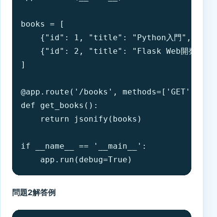
books = [

    {"id": 1, "title": "Python入門", "au
    {"id": 2, "title": "Flask Web開発", 
]

@app.route('/books', methods=['GET'])

def get_books():

    return jsonify(books)

if __name__ == '__main__':

    app.run(debug=True)
問題2解答例