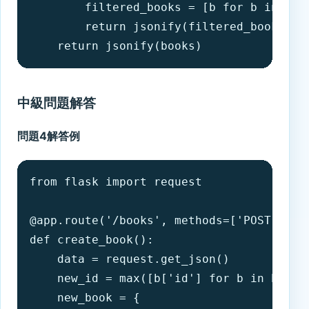
        filtered_books = [b for b in book
        return jsonify(filtered_books)

    return jsonify(books)
中級問題解答
問題4解答例
from flask import request

@app.route('/books', methods=['POST'])

def create_book():

    data = request.get_json()

    new_id = max([b['id'] for b in books]
    new_book = {
