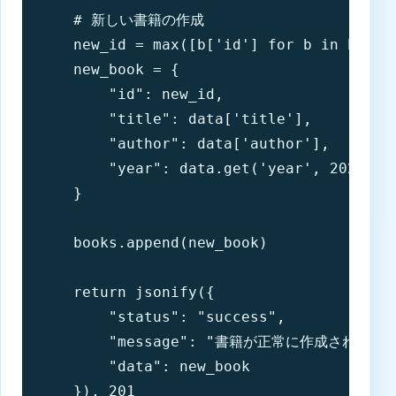
    # 新しい書籍の作成

    new_id = max([b['id'] for b in books]
    new_book = {

        "id": new_id,

        "title": data['title'],

        "author": data['author'],

        "year": data.get('year', 2023)

    }

    books.append(new_book)

    return jsonify({

        "status": "success",

        "message": "書籍が正常に作成されました"
        "data": new_book

    }), 201
